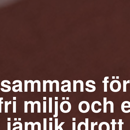
llsammans för
fri miljö och 
jämlik idrott