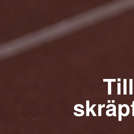
Ti
skräp